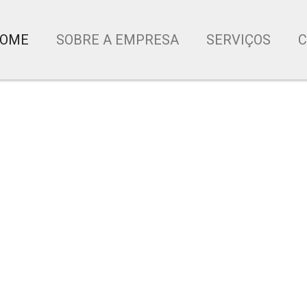
OME
SOBRE A EMPRESA
SERVIÇOS
C
s
SO
sa conquista com os serviços