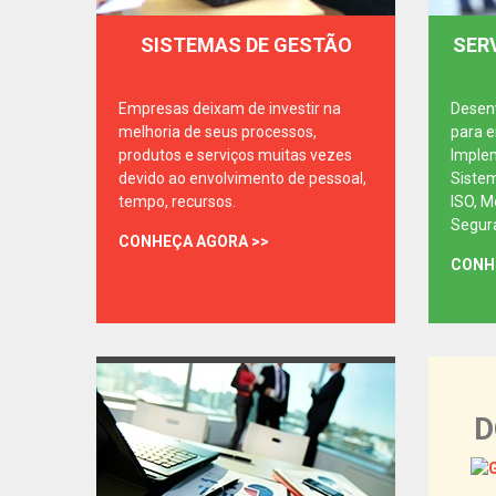
SISTEMAS DE GESTÃO
SER
Empresas deixam de investir na
Desenv
melhoria de seus processos,
para 
produtos e serviços muitas vezes
Imple
devido ao envolvimento de pessoal,
Siste
tempo, recursos.
ISO, M
Segura
CONHEÇA AGORA >>
CONH
D