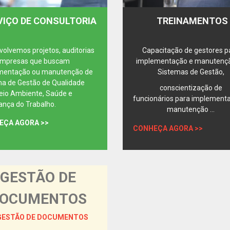
VIÇO DE CONSULTORIA
TREINAMENTOS
olvemos projetos, auditorias
Capacitação de gestores p
empresas que buscam
implementação e manutenç
mentação ou manutenção de
Sistemas de Gestão,
ma de Gestão de Qualidade
conscientização de
eio Ambiente, Saúde e
funcionários para implement
nça do Trabalho.
manutenção ...
EÇA AGORA >>
CONHEÇA AGORA >>
GESTÃO DE
OCUMENTOS