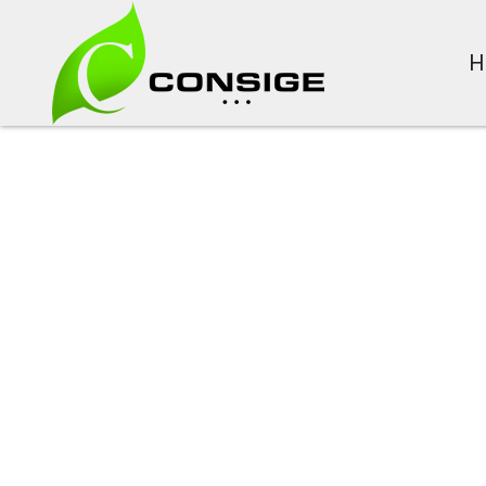
H
Cia Canoinha
Certificada I
9001:2015
A CONSIGE orgulha-se de ter participado des