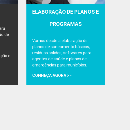
ELABORAÇÃO DE PLANOS E
PROGRAMAS
ara
ão de
Vamos desde a elaboração de
planos de saneamento básicos,
resíduos sólidos, softwares para
ação e
agentes de saúde e planos de
emergências para municípios.
CONHEÇA AGORA >>